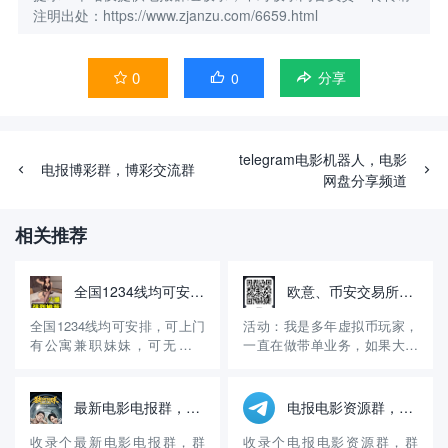
注明出处：https://www.zjanzu.com/6659.html
0
0


分享
telegram电影机器人，电影
电报博彩群，博彩交流群
网盘分享频道
相关推荐
全国1234线均可安排，无定金，先做后付自带公寓火鱼号:WE8866
欧意、币安交易所邀请码，享受30%的返佣！
全国1234线均可安排，可上门
活动：我是多年虚拟币玩家，
有公寓兼职妹妹，可无套内
一直在做带单业务，如果大家
射，诚信经营15年有资料主营
没有注册币安、欧意交易所，
高端嫩模学生妹等等极品好货
可以用我的邀请码注册，享受
火鱼账号：WE8866【QQ微信
30%的手续费返佣。另外，可
最新电影电报群，电影频道
电报电影资源群，三级电影经典电影
风控】约炮请到应用商店或 百
以进入我的交易群组，免费享
度浏览器 搜索（火鱼）APP下
受交易策略！ 介绍：交易是我
收录个最新电影电报群，群
收录个电报电影资源群，群