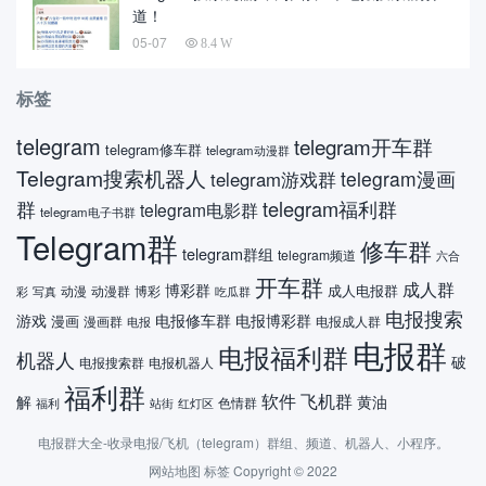
道！
05-07
8.4 W
标签
telegram
telegram开车群
telegram修车群
telegram动漫群
Telegram搜索机器人
telegram漫画
telegram游戏群
telegram福利群
群
telegram电影群
telegram电子书群
Telegram群
修车群
telegram群组
telegram频道
六合
开车群
成人群
博彩群
成人电报群
动漫
动漫群
博彩
彩
吃瓜群
写真
电报搜索
游戏
电报修车群
电报博彩群
漫画
漫画群
电报成人群
电报
电报群
电报福利群
机器人
破
电报搜索群
电报机器人
福利群
软件
飞机群
解
黄油
色情群
福利
站街
红灯区
电报群大全-收录电报/飞机（telegram）群组、频道、机器人、小程序。
网站地图
标签
Copyright © 2022