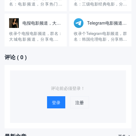
载 登陆好后添加妹妹 《火鱼
的副业，一直在做区块链交
名：电影频道，分享热门电
名：三级电影经典电影，分享
号: WE8...
易，15年开始做的，现在有十
影。 官方账号：
三级电影、经典电影、国产电
多...
@dianying1314 群组介绍：这
影和韩国电影。 官方账号：
个电影电报群创建的时间挺长
@sfAVcn 群组介绍：这个电
电报电影频道，大城电影频道
Telegram电影频道，韩国伦理电影
的，算是比较早的电影群了，
报电影群创建的时间挺长的，
主要分享热门电影和最新电
算是很早的电影群了，主要提
收录个电报电影频道，群名：
收录个Telegram电影频道，群
影，更新的速度很快，内容丰
供电影资源下载和观看，更新
大城电影频道，分享电影资
名：韩国伦理电影，分享韩国
富，几乎每天都在更新，可以
的速度很快，每天都在更新，
源。 官方账号：@lzgs778 群
伦理电影、三级电影。 官方账
在线看，...
可...
组介绍：这个电报电影群创建
号：@videos51 群组介绍：这
评论
( 0 )
的时间不长，算是一个比较新
个电报电影频道创建的时间很
的电影群，虽然是新群，但是
长了，算是比较早的电影群
内容还是挺丰富的，更新的速
了，主要分享韩国伦理电影、
度很快，几乎每天都在更新，
三级电影，提供在线观看和免
可以在线看，也可以免费下...
费下载，截止目...
评论前必须登录！
登录
注册