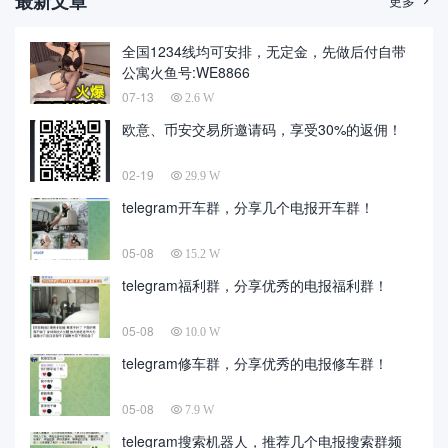
最新文章
更多

全国1234线均可安排，无定金，先做后付自带
公寓火鱼号:WE8866
07-13
2.6 W
欧意、币安交易所邀请码，享受30%的返佣！
02-19
29.9 W
telegram开车群，分享几个电报开车群！
05-08
15.2 W
telegram福利群，分享优秀的电报福利群！
05-08
10.0 W
telegram修车群，分享优秀的电报修车群！
05-08
7.9 W
telegram搜索机器人，推荐几个电报搜索群频