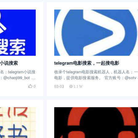
到，同时...
m小说搜索
telegram电影搜索，一起搜电影
telegram小说搜
收录个telegram电影搜索机器人，机器人名：
aoji99_bot 机
电影，提供电影搜索服务。 官方账号：@sotv
建的时间很长了，算
人介绍：这个telegram电影机器人创建的时
0
03-03

1.1 W
主要提供小说、电子
了，算是元老级别的存在了，主要提供电影搜
、作者进...
大家可以通过关键词搜索想要的电影或者电...