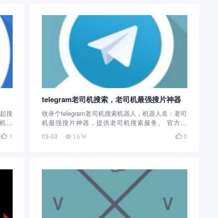
的，大家想搜什么就可...
telegram老司机搜索，老司机最强搜片神器
一起搜
收录个telegram老司机搜索机器人，机器人名：老司
 机器
机最强搜片神器，提供老司机搜索服务。 官方账
间很长
号：@enjoysearch 机器人介绍：这个电报搜索机器
1
03-03
0


3.6 W
索，
人创建的时间不长，去年创建的，虽然是新应用，
但是管理还是很用心的在经营，收录了很多优...