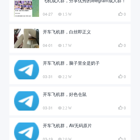
飞机成人群，分享优秀的telegram成人群！
04-27
0

1.5 W
开车飞机群，白丝即正义
04-01
0

1.7 W
开车飞机群，脑子里全是奶子
03-31
0

2.2 W
开车飞机群，好色仓鼠
03-31
0

2.2 W
开车飞机群，AV无码原片
03-19
0

2.0 W