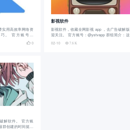
影视软件
费实用高效率网络资
影视软件，收藏全网影视 app ，去广告破解
巧。 官方账号：
迎关注。 官方账号：@ystvapp 群组简介：
：这个电报群创建的时间很
报群是去年年底创建的，目标比较明确，影
0
02-10

7.6 K
网络资源、黑科技软
件，收藏全网影视 app ，去广告破解版，截
22万余人关注，每
拥有7千余人关注，每天不定时的更新影视软件，.
破解软件。 官方账
个电报群创建的时间挺长