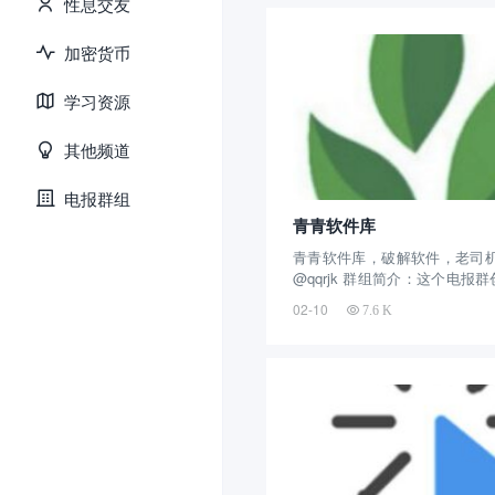
性息交友
加密货币
学习资源
其他频道
电报群组
青青软件库
青青软件库，破解软件，老司机
@qqrjk 群组简介：这个电
年刚创建的，算是一个新群了，
02-10
7.6 K
人关注，每天不定时的更新
载。 这款Telegram群组均为