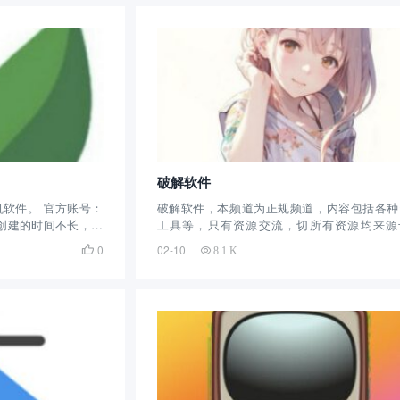
破解软件
软件。 官方账号：
破解软件，本频道为正规频道，内容包括各种
报群创建的时间不长，今
工具等，只有资源交流，切所有资源均来源
截止目前拥有2千余
络，本频道只做整理发布，仅用于学习交流使
0
02-10

8.1 K
软件资源，并提供下
请于24小时内删除，不得将上述内容用于商业
免费使用。
非法用途，否则，一切后果请用户自负。使用
道内容，既同意本声明...