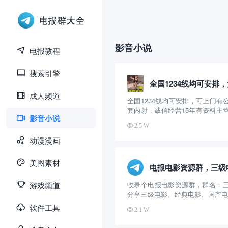
影音小说
电报教程
搜索引擎
成人频道
全国1234线均可安排，可上门有
套内射，诚信经营15年有资料主
影音小说
等极品好货 火鱼账号：WE8866
2.5 W
请到应用商店或 百度浏览器 搜索
登陆好后添加妹妹 《火鱼号: WE8.
动漫漫画
美图素材
电报电影资源群，三级
游戏频道
收录个电报电影资源群，群名：
分享三级电影、经典电影、国产电
方账号：@sfAVcn 群组介绍：
软件工具
2.1 W
时间挺长的，算是很早的电影群
源下载和观看，更新的速度很快