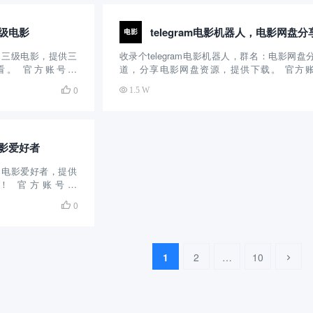
下...
三级电影
名：三级电影，提供三
收录个telegram电影机器人，群名：电影网盘
看。 官方账号：
道，分享电影网盘资源，提供下载。 官方
报电影资源创建的时间
@bdbdndn11 群组介绍：这个电报电影机器人
0

1.5 W
，主要提供三级电
时间很长了，算是比较早的电影机器群了，主
的速度很快，可以在
电影网盘资源分享，提供免费下载，没有任何...
电影爱好者
名：电影爱好者，提供
！ 官方账号：
个telegram群是前段
0

主要分享电影下载
的，几...
1
2
…
10