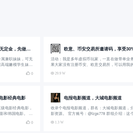
全国1234线均可安排，无定金，先做后付自带公寓火鱼号:WE8866
公寓兼职妹妹，可无
活动：我是多年虚拟币玩家，一直在做带单业
营高端嫩模学生妹等
果大家没有注册币安、欧意交易所，可以用我
【QQ微信风控】约炮
码注册，享受30%的手续费返佣。另外，可以
0

29.9 W
（火鱼）APP下载
的交易群组，免费享受交易策略！ 介绍：交易
..
副业，一直在做区块链交易，15年开始做的，
十多...
电影经典电影
电报电影频道，大城电影频道
三级电影经典电影，
收录个电报电影频道，群名：大城电影频道，
影和韩国电影。 官
影资源。 官方账号：@lzgs778 群组介绍：这
这个电报电影群创建的
电影群创建的时间不长，算是一个比较新的电
0

1.3 W
了，主要提供电影资
虽然是新群，但是内容还是挺丰富的，更新的
，每天都在更新，
快，几乎每天都在更新，可以在线看，也可