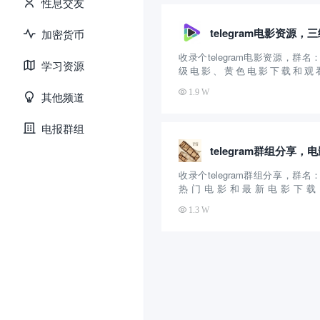
性息交友
可...
telegram电影资源，
加密货币
收录个telegram电影资源，群
学习资源
级电影、黄色电影下载和观
@MFSJDY 群组介绍：这个电
1.9 W
其他频道
挺长的，算是比较早的电影群了
影、黄色电影下载和观看，更新
线看...
电报群组
telegram群组分享，
收录个telegram群组分享，群
热门电影和最新电影下载
@MovieAnywhere 群组介绍：这
1.3 W
时间粉丝投稿的，算是老群了，
的，更新的速度还可以，内容挺丰富