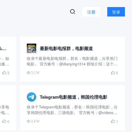
注册
登录
欧意、币安交易所邀请码，享受30%的返佣！
最新电影电报群，电影频道
务，如
收录个最新电影电报群，群名：电影频道，分享热门
的邀请
电影。 官方账号：@dianying1314 群组介绍：这个电
进入我
影电报群创建的时间挺长的，算是比较早的电影群
3
0

3.2 W

是我的
了，主要分享热门电影和最新电影，更新的速度很
现在有
快，内容丰富，几乎每天都在更新，可以在线看，...
Telegram电影频道，韩国伦理电影
分享电
收录个Telegram电影频道，群名：韩国伦理电影，分
个电报
享韩国伦理电影、三级电影。 官方账号：@videos51
影群，
群组介绍：这个电报电影频道创建的时间很长了，算
0
1

2.4 W

速度很
是比较早的电影群了，主要分享韩国伦理电影、三级
以免费
电影，提供在线观看和免费下载，截止目...