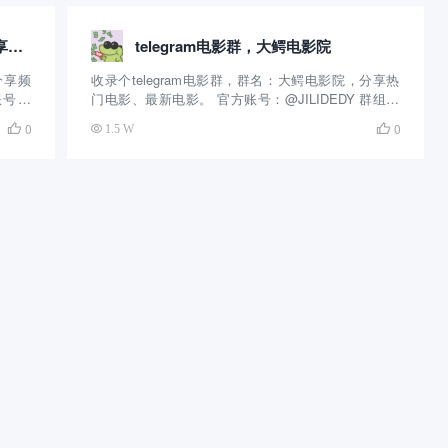
telegram电影机器人，电影网盘分享频道
telegram电影群，大鳄电影院
分享频
收录个telegram电影群，群名：大鳄电影院，分享热
账号：
门电影、最新电影。 官方账号：@JILIDEDY 群组介
创建的
绍：这个电报电影群创建的时间挺长的，算是比较早
0
0

1.5 W

要提供
的电影群了，主要分享热门电影、最新电影，提供在
线观看和免费下载，更新的速度很快，几乎...