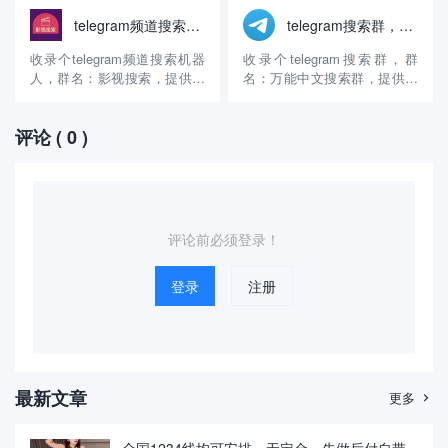
个电报搜索群创建的时间挺长
绍：这个电报群组搜索创建的
telegram频道搜索机器人，影视搜索
telegram搜索群，万能中文搜索群
的，主要提供资源搜索和万能
时间很长了，算是比较早的搜
搜索，想搜什么搜什么，展示
索群了，主要提供音乐搜索服
收录个telegram频道搜索机器
收录个telegram搜索群，群
的结果还是比较多的，截止目
务，收录的群组很多，大家可
人，群名：影视搜索，提供影
名：万能中文搜索群，提供中
前拥有1万余人关注，提...
以搜索自己想听的音乐...
视搜索服务。 官方账号：
文搜索和资源搜索。 官方账
@VodStore 群组介绍：这个电
号：@runsearch 群组介绍：
评论
( 0 )
报搜索机器人创建的时间很长
这个电报搜索群创建的时间还
了，算是比较早是搜索群了，
是很长了，主要提供中文搜索
主要提供影视搜索服务，收录
和资源搜索服务，收录的群组
的群组还是挺多的，大家可以
很多，内容丰富，想搜的基本
搜索自己想看的电...
都有，都是免费使...
评论前必须登录！
登录
注册
最新文章
更多
