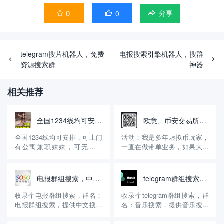
0
0


分享
telegram搜片机器人，免费
电报搜索引擎机器人，搜群
资源搜索群
神器
相关推荐
全国1234线均可安排，无定金，先做后付自带公寓火鱼号:WE8866
欧意、币安交易所邀请码，享受30%的返佣！
全国1234线均可安排，可上门
活动：我是多年虚拟币玩家，
有公寓兼职妹妹，可无套内
一直在做带单业务，如果大家
射，诚信经营15年有资料主营
没有注册币安、欧意交易所，
高端嫩模学生妹等等极品好货
可以用我的邀请码注册，享受
火鱼账号：WE8866【QQ微信
30%的手续费返佣。另外，可
电报群组搜索，中文搜索超级搜索
telegram群组搜索，音乐搜索
风控】约炮请到应用商店或 百
以进入我的交易群组，免费享
度浏览器 搜索（火鱼）APP下
受交易策略！ 介绍：交易是我
收录个电报群组搜索，群名：
收录个telegram群组搜索，群
载 登陆好后添加妹妹 《火鱼
的副业，一直在做区块链交
电报群组搜索，提供中文搜索
名：音乐搜索，提供音乐搜索
号: WE8...
易，15年开始做的，现在有十
和资源搜索。 官方账号：
服务。 官方账号：
多...
@youyikuboos 群组介绍：这
@VmoMusicSearch 群组介