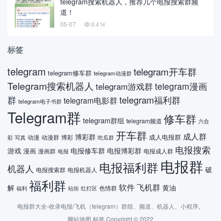
telegram搜索机器人，推荐几个电报搜索群频
道！
05-07
8.4 W
标签
telegram
telegram开车群
telegram修车群
telegram动漫群
Telegram搜索机器人
telegram漫画
telegram游戏群
telegram福利群
群
telegram电影群
telegram电子书群
Telegram群
修车群
telegram群组
telegram频道
六合
开车群
成人群
博彩群
成人电报群
动漫
动漫群
博彩
彩
吃瓜群
写真
电报搜索
游戏
电报修车群
电报博彩群
漫画
漫画群
电报成人群
电报
电报群
电报福利群
机器人
破
电报搜索群
电报机器人
福利群
软件
飞机群
解
黄油
色情群
福利
站街
红灯区
电报群大全-收录电报/飞机（telegram）群组、频道、机器人、小程序。
网站地图
标签
Copyright © 2022