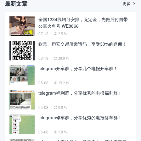
最新文章
更多

全国1234线均可安排，无定金，先做后付自带
公寓火鱼号:WE8866
07-13
2.5 W
欧意、币安交易所邀请码，享受30%的返佣！
02-19
29.9 W
telegram开车群，分享几个电报开车群！
05-08
15.2 W
telegram福利群，分享优秀的电报福利群！
05-08
9.9 W
telegram修车群，分享优秀的电报修车群！
05-08
7.9 W