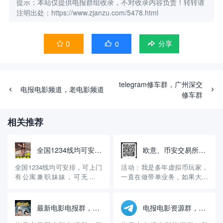
提示：本站仅提供电报群组收录，不对收录内容负责！转转请
注明出处：https://www.zjanzu.com/5478.html
0
0


分享
telegram修车群，广州深交
电报电影频道，老电影频道
修车群
相关推荐
全国1234线均可安排，无定金，先做后付自带公寓火鱼号:WE8866
欧意、币安交易所邀请码，享受30%的返佣！
全国1234线均可安排，可上门
活动：我是多年虚拟币玩家，
有公寓兼职妹妹，可无套内
一直在做带单业务，如果大家
射，诚信经营15年有资料主营
没有注册币安、欧意交易所，
高端嫩模学生妹等等极品好货
可以用我的邀请码注册，享受
火鱼账号：WE8866【QQ微信
30%的手续费返佣。另外，可
最新电影电报群，电影频道
电报电影资源群，三级电影经典电影
风控】约炮请到应用商店或 百
以进入我的交易群组，免费享