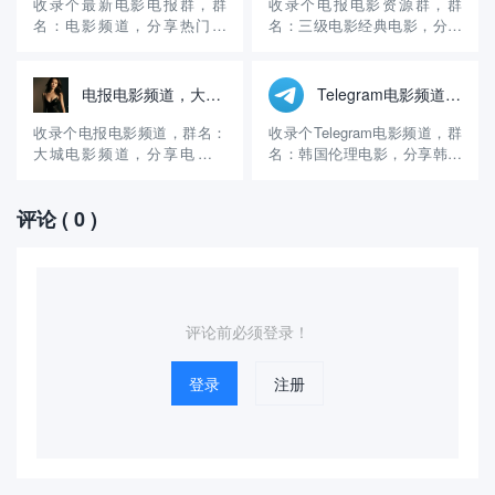
度浏览器 搜索（火鱼）APP下
受交易策略！ 介绍：交易是我
收录个最新电影电报群，群
收录个电报电影资源群，群
载 登陆好后添加妹妹 《火鱼
的副业，一直在做区块链交
名：电影频道，分享热门电
名：三级电影经典电影，分享
号: WE8...
易，15年开始做的，现在有十
影。 官方账号：
三级电影、经典电影、国产电
多...
@dianying1314 群组介绍：这
影和韩国电影。 官方账号：
个电影电报群创建的时间挺长
@sfAVcn 群组介绍：这个电
电报电影频道，大城电影频道
Telegram电影频道，韩国伦理电影
的，算是比较早的电影群了，
报电影群创建的时间挺长的，
主要分享热门电影和最新电
算是很早的电影群了，主要提
收录个电报电影频道，群名：
收录个Telegram电影频道，群
影，更新的速度很快，内容丰
供电影资源下载和观看，更新
大城电影频道，分享电影资
名：韩国伦理电影，分享韩国
富，几乎每天都在更新，可以
的速度很快，每天都在更新，
源。 官方账号：@lzgs778 群
伦理电影、三级电影。 官方账
在线看，...
可...
组介绍：这个电报电影群创建
号：@videos51 群组介绍：这
评论
( 0 )
的时间不长，算是一个比较新
个电报电影频道创建的时间很
的电影群，虽然是新群，但是
长了，算是比较早的电影群
内容还是挺丰富的，更新的速
了，主要分享韩国伦理电影、
度很快，几乎每天都在更新，
三级电影，提供在线观看和免
可以在线看，也可以免费下...
费下载，截止目...
评论前必须登录！
登录
注册