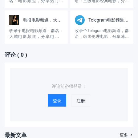
名：电影频道，分享热门电
名：三级电影经典电影，分享
号: WE8...
易，15年开始做的，现在有十
影。 官方账号：
三级电影、经典电影、国产电
多...
@dianying1314 群组介绍：这
影和韩国电影。 官方账号：
个电影电报群创建的时间挺长
@sfAVcn 群组介绍：这个电
电报电影频道，大城电影频道
Telegram电影频道，韩国伦理电影
的，算是比较早的电影群了，
报电影群创建的时间挺长的，
主要分享热门电影和最新电
算是很早的电影群了，主要提
收录个电报电影频道，群名：
收录个Telegram电影频道，群
影，更新的速度很快，内容丰
供电影资源下载和观看，更新
大城电影频道，分享电影资
名：韩国伦理电影，分享韩国
富，几乎每天都在更新，可以
的速度很快，每天都在更新，
源。 官方账号：@lzgs778 群
伦理电影、三级电影。 官方账
在线看，...
可...
组介绍：这个电报电影群创建
号：@videos51 群组介绍：这
评论
( 0 )
的时间不长，算是一个比较新
个电报电影频道创建的时间很
的电影群，虽然是新群，但是
长了，算是比较早的电影群
内容还是挺丰富的，更新的速
了，主要分享韩国伦理电影、
度很快，几乎每天都在更新，
三级电影，提供在线观看和免
可以在线看，也可以免费下...
费下载，截止目...
评论前必须登录！
登录
注册
最新文章
更多
