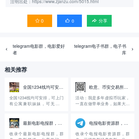
注明出处：https://www.zjanzu.com/5015.html
0
0


分享
telegram电影群，电影爱好
telegram电子书群，电子书
者
库
相关推荐
全国1234线均可安排，无定金，先做后付自带公寓火鱼号:WE8866
欧意、币安交易所邀请码，享受30%的返佣！
全国1234线均可安排，可上门
活动：我是多年虚拟币玩家，
有公寓兼职妹妹，可无套内
一直在做带单业务，如果大家
射，诚信经营15年有资料主营
没有注册币安、欧意交易所，
高端嫩模学生妹等等极品好货
可以用我的邀请码注册，享受
火鱼账号：WE8866【QQ微信
30%的手续费返佣。另外，可
最新电影电报群，电影频道
电报电影资源群，三级电影经典电影
风控】约炮请到应用商店或 百
以进入我的交易群组，免费享
度浏览器 搜索（火鱼）APP下
受交易策略！ 介绍：交易是我
收录个最新电影电报群，群
收录个电报电影资源群，群
载 登陆好后添加妹妹 《火鱼
的副业，一直在做区块链交