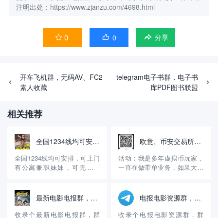
注明出处：https://www.zjanzu.com/4698.html
0
0


分享
开车飞机群，无码AV、FC2
telegram电子书群，电子书
素人收藏
库PDF图书联盟
相关推荐
全国1234线均可安排，无定金，先做后付自带公寓火鱼号:WE8866
欧意、币安交易所邀请码，享受30%的返佣！
全国1234线均可安排，可上门
活动：我是多年虚拟币玩家，
有公寓兼职妹妹，可无套内
一直在做带单业务，如果大家
射，诚信经营15年有资料主营
没有注册币安、欧意交易所，
高端嫩模学生妹等等极品好货
可以用我的邀请码注册，享受
火鱼账号：WE8866【QQ微信
30%的手续费返佣。另外，可
最新电影电报群，电影频道
电报电影资源群，三级电影经典电影
风控】约炮请到应用商店或 百
以进入我的交易群组，免费享
度浏览器 搜索（火鱼）APP下
受交易策略！ 介绍：交易是我
收录个最新电影电报群，群
收录个电报电影资源群，群