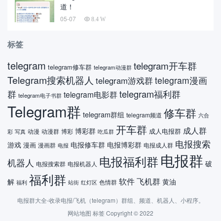
道！
05-07
8.4 W
标签
telegram
telegram开车群
telegram修车群
telegram动漫群
Telegram搜索机器人
telegram漫画
telegram游戏群
telegram福利群
群
telegram电影群
telegram电子书群
Telegram群
修车群
telegram群组
telegram频道
六合
开车群
成人群
博彩群
成人电报群
动漫
动漫群
博彩
彩
吃瓜群
写真
电报搜索
游戏
电报修车群
电报博彩群
漫画
漫画群
电报成人群
电报
电报群
电报福利群
机器人
破
电报搜索群
电报机器人
福利群
软件
飞机群
解
黄油
色情群
福利
站街
红灯区
电报群大全-收录电报/飞机（telegram）群组、频道、机器人、小程序。
网站地图
标签
Copyright © 2022