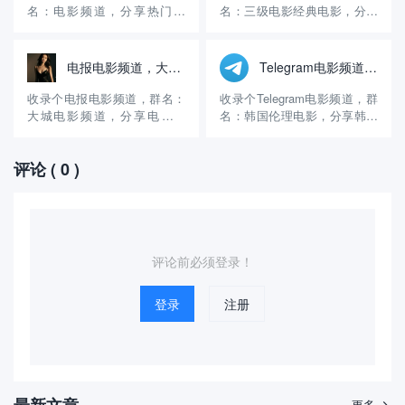
载 登陆好后添加妹妹 《火鱼
的副业，一直在做区块链交
名：电影频道，分享热门电
名：三级电影经典电影，分享
号: WE8...
易，15年开始做的，现在有十
影。 官方账号：
三级电影、经典电影、国产电
多...
@dianying1314 群组介绍：这
影和韩国电影。 官方账号：
个电影电报群创建的时间挺长
@sfAVcn 群组介绍：这个电
电报电影频道，大城电影频道
Telegram电影频道，韩国伦理电影
的，算是比较早的电影群了，
报电影群创建的时间挺长的，
主要分享热门电影和最新电
算是很早的电影群了，主要提
收录个电报电影频道，群名：
收录个Telegram电影频道，群
影，更新的速度很快，内容丰
供电影资源下载和观看，更新
大城电影频道，分享电影资
名：韩国伦理电影，分享韩国
富，几乎每天都在更新，可以
的速度很快，每天都在更新，
源。 官方账号：@lzgs778 群
伦理电影、三级电影。 官方账
在线看，...
可...
组介绍：这个电报电影群创建
号：@videos51 群组介绍：这
评论
( 0 )
的时间不长，算是一个比较新
个电报电影频道创建的时间很
的电影群，虽然是新群，但是
长了，算是比较早的电影群
内容还是挺丰富的，更新的速
了，主要分享韩国伦理电影、
度很快，几乎每天都在更新，
三级电影，提供在线观看和免
可以在线看，也可以免费下...
费下载，截止目...
评论前必须登录！
登录
注册
最新文章
更多
