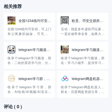
相关推荐
全国1234线均可安排，无定金，先做后付自带公寓火鱼号:WE8866
欧意、币安交易所邀请码，享受30%的返佣！
全国1234线均可安排，可上门
活动：我是多年虚拟币玩家，
有公寓兼职妹妹，可无套内
一直在做带单业务，如果大家
射，诚信经营15年有资料主营
没有注册币安、欧意交易所，
高端嫩模学生妹等等极品好货
可以用我的邀请码注册，享受
火鱼账号：WE8866【QQ微信
30%的手续费返佣。另外，可
telegram学习频道，二哈的英语学习坊
telegram学习频道，学习小能手
风控】约炮请到应用商店或 百
以进入我的交易群组，免费享
度浏览器 搜索（火鱼）APP下
受交易策略！ 介绍：交易是我
收录个telegram学习频道，群
收录个telegram学习频道，群
载 登陆好后添加妹妹 《火鱼
的副业，一直在做区块链交
名：二哈的英语学习坊，分享
名：学习小能手，提供学习资
号: WE8...
易，15年开始做的，现在有十
英语学习资料和教程。 官方账
料、教程和资源。 官方账号：
多...
号：@ycps4208 群组介绍：
@xuexixiaonengshou1 群组介
这个telegram学习群创建的时
绍：这个telegram学习群创建
telegram学习群，AI绘画/AI视频/AI音乐
telegram网盘机器人，百度网盘资源分享
间不长，主要提供英语资料学
的时间不长，但是内容很丰
习的，更新的速度很慢，但是
富，主要提供学习资料教程和
收录个telegram学习群，群
收录个telegram网盘机器人，
质量很高，偶尔会直播，纯个
资源，可以免费下载，更...
名：AI绘画/AI视频/AI音乐，
群名：百度网盘资源分享，分
人的英...
分享AI绘画、音乐和视频。 官
享各种网络资源，提供百度网
方账号：@kklove 群组介绍：
盘下载！ 官方账号：
评论
( 0 )
这个telegram学习群是前段时
@BaiduCloudDisk 群组介绍：
间拿到的，粉丝投稿的，算是
这个telegram网盘机器人创建