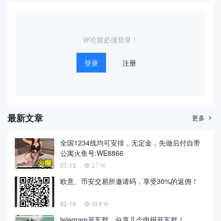
资源群了，但是可以学习不少
的时间很长了，算是早期的网
东西，群主每天会分享优秀...
盘群了，主要提供百度网盘资
源下载...
评论前必须登录！
登录
注册
最新文章
更多

全国1234线均可安排，无定金，先做后付自带
公寓火鱼号:WE8866
07-13
2.7 W
欧意、币安交易所邀请码，享受30%的返佣！
02-19
29.9 W
telegram开车群，分享几个电报开车群！