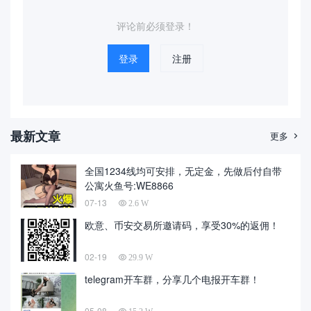
流！每天会分享...
有1千余人...
评论前必须登录！
登录
注册
最新文章
更多

全国1234线均可安排，无定金，先做后付自带
公寓火鱼号:WE8866
07-13
2.6 W
欧意、币安交易所邀请码，享受30%的返佣！
02-19
29.9 W
telegram开车群，分享几个电报开车群！
05-08