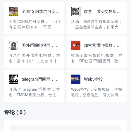
全国1234线均可安排，无定金，先做后付自带公寓火鱼号:WE8866
欧意、币安交易所邀请码，享受30%的返佣！
全国1234线均可安排，可上门
活动：我是多年虚拟币玩家，
有公寓兼职妹妹，可无套内
一直在做带单业务，如果大家
射，诚信经营15年有资料主营
没有注册币安、欧意交易所，
高端嫩模学生妹等等极品好货
可以用我的邀请码注册，享受
火鱼账号：WE8866【QQ微信
30%的手续费返佣。另外，可
国外币圈电报群，굳라이프의 크립토라이프 (채널)
加密货币电报群，DD社区/币圈密码
风控】约炮请到应用商店或 百
以进入我的交易群组，免费享
度浏览器 搜索（火鱼）APP下
受交易策略！ 介绍：交易是我
收录个国外币圈电报群，群
收录个加密货币电报群，群
载 登陆好后添加妹妹 《火鱼
的副业，一直在做区块链交
名：굳라이프의 크립토라이프
名：DD社区/币圈密码，致力
号: WE8...
易，15年开始做的，现在有十
(채널)，专注二级市场投研。
于打造、铭文、NFT、撸毛、
多...
官方账号：
土狗、第一快车。 官方账号：
@Goodlife_Crypto_Channel
@kuaiche888 群组介绍：这个
telegram币圈群，TMGM币圈分析
Web3空投
群组介绍：这个币圈电报群创
币圈群创建的时间很长了，算
建的时间不长，去年6月份创
是早期的币圈群了，不过这个
收录个telegram币圈群，群
Web3空投，空投项目，空投
建的，是韩国的一个博主创建
是粉丝群，只要交流铭文、
名：TMGM币圈分析，专注二
教程，空投信息。 官方账号：
的，只要做二级市场...
NFT、撸毛、土狗...
级市场实战，分享币圈交流、
@dddd_dddd_dddd_dddd 群
合约交流！ 官方账号：
组简介：这个电报群创建的时
评论
( 0 )
@btcyouliang 群组介绍：这个
间不长，币圈交流群，提供
币圈群创建的时间不长，去年
Web3空投，空投项目，空投
8月份创建的，专注二级市场
教程，空投信息，所有的信息
实战，分享币圈交流、合约交
都是免费使用的，截止目前拥