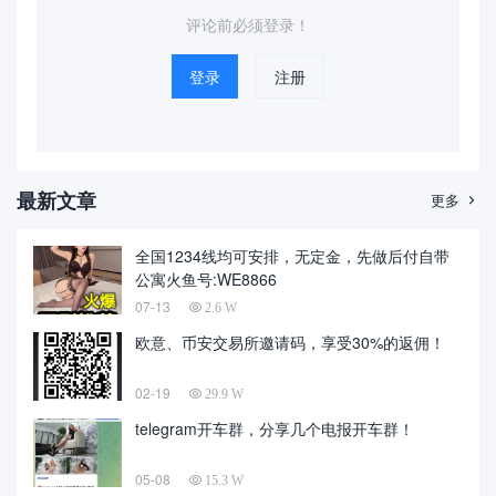
评论前必须登录！
登录
注册
最新文章
更多

全国1234线均可安排，无定金，先做后付自带
公寓火鱼号:WE8866
07-13
2.6 W
欧意、币安交易所邀请码，享受30%的返佣！
02-19
29.9 W
telegram开车群，分享几个电报开车群！
05-08
15.3 W