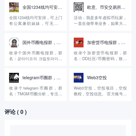
全国1234线均可安排，无定金，先做后付自带公寓火鱼号:WE8866
欧意、币安交易所邀请码，享受30%的返佣！
全国1234线均可安排，可上门
活动：我是多年虚拟币玩家，
有公寓兼职妹妹，可无套内
一直在做带单业务，如果大家
射，诚信经营15年有资料主营
没有注册币安、欧意交易所，
高端嫩模学生妹等等极品好货
可以用我的邀请码注册，享受
火鱼账号：WE8866【QQ微信
30%的手续费返佣。另外，可
国外币圈电报群，굳라이프의 크립토라이프 (채널)
加密货币电报群，DD社区/币圈密码
风控】约炮请到应用商店或 百
以进入我的交易群组，免费享
度浏览器 搜索（火鱼）APP下
受交易策略！ 介绍：交易是我
收录个国外币圈电报群，群
收录个加密货币电报群，群
载 登陆好后添加妹妹 《火鱼
的副业，一直在做区块链交
名：굳라이프의 크립토라이프
名：DD社区/币圈密码，致力
号: WE8...
易，15年开始做的，现在有十
(채널)，专注二级市场投研。
于打造、铭文、NFT、撸毛、
多...
官方账号：
土狗、第一快车。 官方账号：
@Goodlife_Crypto_Channel
@kuaiche888 群组介绍：这个
telegram币圈群，TMGM币圈分析
Web3空投
群组介绍：这个币圈电报群创
币圈群创建的时间很长了，算
建的时间不长，去年6月份创
是早期的币圈群了，不过这个
收录个telegram币圈群，群
Web3空投，空投项目，空投
建的，是韩国的一个博主创建
是粉丝群，只要交流铭文、
名：TMGM币圈分析，专注二
教程，空投信息。 官方账号：
的，只要做二级市场...
NFT、撸毛、土狗...
级市场实战，分享币圈交流、
@dddd_dddd_dddd_dddd 群
合约交流！ 官方账号：
组简介：这个电报群创建的时
评论
( 0 )
@btcyouliang 群组介绍：这个
间不长，币圈交流群，提供
币圈群创建的时间不长，去年
Web3空投，空投项目，空投
8月份创建的，专注二级市场
教程，空投信息，所有的信息
实战，分享币圈交流、合约交
都是免费使用的，截止目前拥
流！每天会分享...
有1千余人...