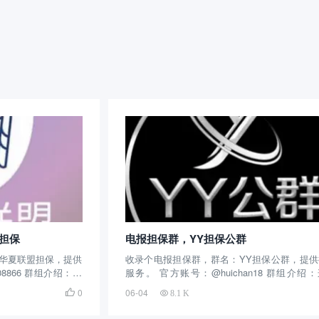
盟担保
电报担保群，YY担保公群
名：华夏联盟担保，提供
收录个电报担保群，群名：YY担保公群，提供
8866 群组介绍：这
服务。 官方账号：@huichan18 群组介绍
，去年创建的新群，
telegram担保群创建的时间很长了，算是早期
0
06-04

8.1 K
量不大，但是用户粘
群了，主要提供担保服务，在圈子的名气还是
有5千余人关注...
不错的，用户量很大，截止目前拥有6万余人关..