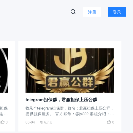
注册
登录
telegram担保群，君赢担保上压公群
担保
收录个telegram担保群，群名：君赢担保上压公群，
：这个
提供担保服务。 官方账号：@jy222 群组介绍：这
的担保
个电报担保群创建的时间很长了，算是比较早的担
0
06-04
0


6.7 K
非常
保群了，主要提供担保服务，用户量很大，有供需
.
群，大家可以实时交流，喜欢的可以收藏，截止目