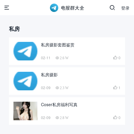
登录
私房
私房摄影套图鉴赏
02-11
0

2.6 W
私房摄影
02-09
1

2.3 W
Coser私房福利写真
02-09
0

2.8 W