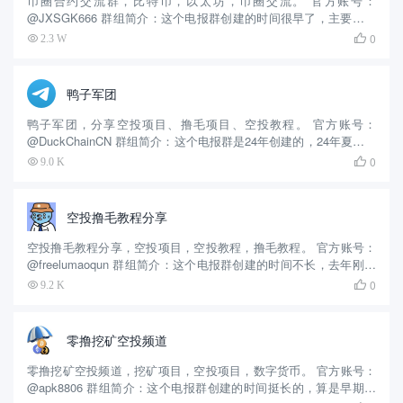
币圈合约交流群，比特币，以太坊，币圈交流。 官方账号：
@JXSGK666 群组简介：这个电报群创建的时间很早了，主要提供
币圈交流、合约交流，截止目前拥有1万余人关注。 这款Telegram
0
2.3 W

群组均为免费使用。
鸭子军团
鸭子军团，分享空投项目、撸毛项目、空投教程。 官方账号：
@DuckChainCN 群组简介：这个电报群是24年创建的，24年夏季正
值空投热潮，很多人参与了空投撸毛，这个群也是那个时候创建
0
9.0 K

的，每天分享优质的空投项目和教程，截止目前拥有3千余人...
空投撸毛教程分享
空投撸毛教程分享，空投项目，空投教程，撸毛教程。 官方账号：
@freelumaoqun 群组简介：这个电报群创建的时间不长，去年刚刚
创建的，用户体量不大，但是每天会分享优质的空投项目和教程，
0
9.2 K

截止目前拥有2千余人关注。 这款Telegram群...
零撸挖矿空投频道
零撸挖矿空投频道，挖矿项目，空投项目，数字货币。 官方账号：
@apk8806 群组简介：这个电报群创建的时间挺长的，算是早期的